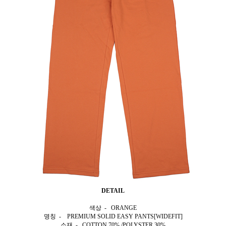
DETAIL
색상 - ORANGE
명칭 - PREMIUM SOLID EASY PANTS[WIDEFIT]
소재 - COTTON 70% /POLYSTER 30%