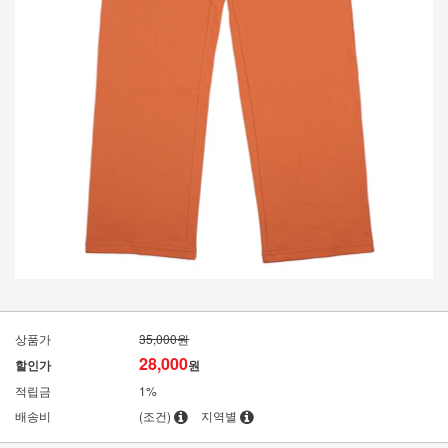
상품가
35,000원
28,000
할인가
원
적립금
1%
배송비
(조건)
지역별