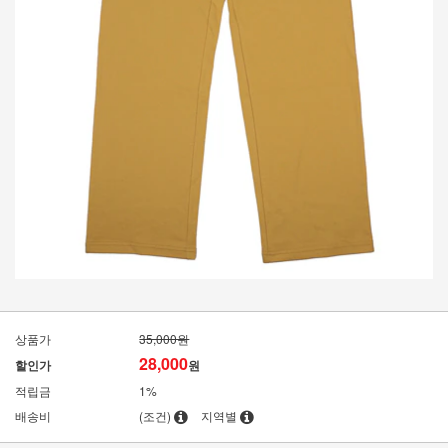
상품가
35,000원
28,000
할인가
원
적립금
1%
배송비
(조건)
지역별