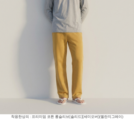
착용한상의 : 프리미엄 코튼 롱슬리브[솔리드][세미오버](멜란지그레이)