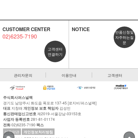
CUSTOMER CENTER
NOTICE
반품신청및
02)6235-7190
자주하는질
문
고객센터
연결하기
관리자문의
이용안내
고객센터
주식회사퍼스널팩
경기도 남양주시 화도읍 폭포로 137-45 [로지비/퍼스널팩]
대표
지창래
개인정보 보호 책임자
김성민
통신판매업신고번호
제2019-서울강남-03153호
사업자 등록번호
281-81-01174
전화
02)6235-7190
팩스
이용약관
개인정보처리방침