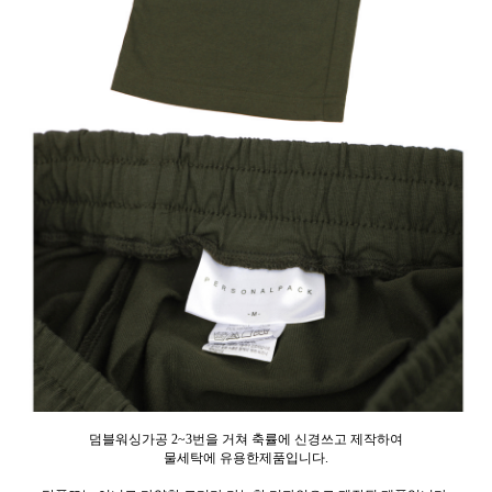
덤블워싱가공 2~3번을 거쳐 축률에 신경쓰고 제작하여
물세탁에 유용한제품입니다.