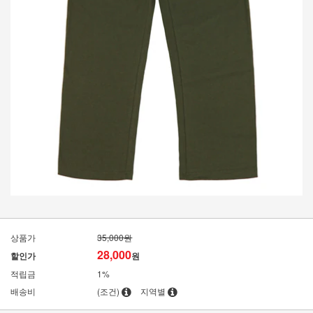
상품가
35,000원
28,000
할인가
원
적립금
1%
배송비
(조건)
지역별