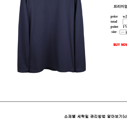
프리미엄
price
w
2
total
point
1
size
: