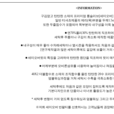
<INFORMATION>
구김없고 탄탄한 소재의 프리미엄 롱슬리브[세미오버]
일반 티셔츠제품의 에리(목)부분을 두께1.5c
또한 두줄침수가 포함되어 목부분의 내구성을 더욱 
■ 면70%폴리30% 탄탄하게 직조하여
세탁후 주름이나 구김이 최소화 제작한 제품
■ 내구성이 매우 좋아 수차례세탁이나 몇시즌을 착용하셔도 처음과 
[연구제작결과 많은 세탁이후에도 겉감에 보풀이 거의 
■ 세미오버핏의 특징을 고려하여 탄탄한 원단을 직조하여 핏이 매
■ 어께부분에 모비론섬유를 사용하여 늘어짐이나 쳐짐
40X2 더블합수로 소재의 조직합수를 올린 탄탄한 20수 프
덤블워싱과정을 거쳐 세탁시 수축을 극최소화한 
세탁후에도 처음과 같은 모양이 잡히도록 제작
기본디자인으로 단품이나 이너로 활용도가 높은 
* 세탁후 변형이 거의 없도록 침수워싱과 덤블워싱 그리고 두
※저희 세미오버 반팔티를 선호하시는 고객님들께 권장해