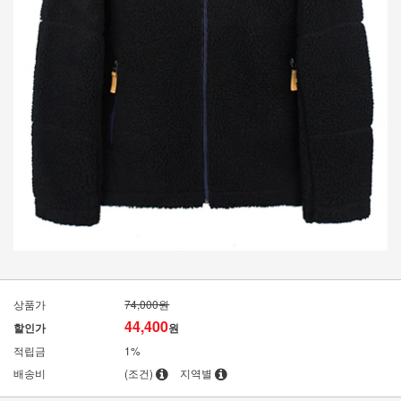
상품가
74,000원
44,400
할인가
원
적립금
1%
배송비
(조건)
지역별