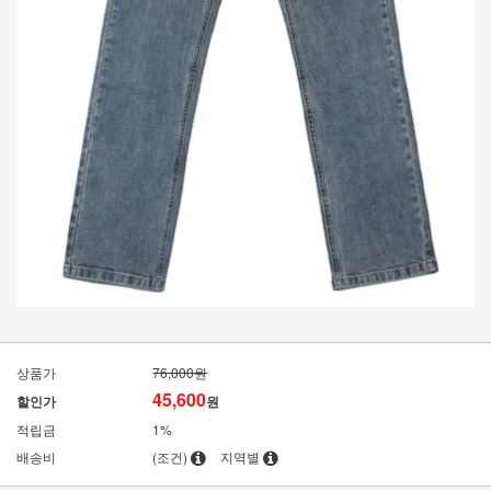
상품가
76,000원
45,600
할인가
원
적립금
1%
배송비
(조건)
지역별