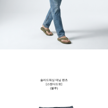
솔리드워싱 데님 팬츠
[스탠다드핏]
(블루)