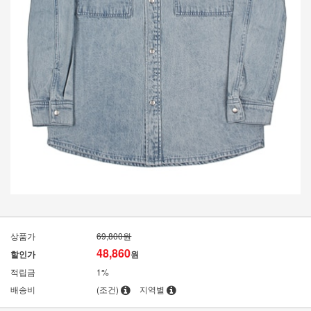
상품가
69,800원
48,860
할인가
원
적립금
1%
배송비
(조건)
지역별