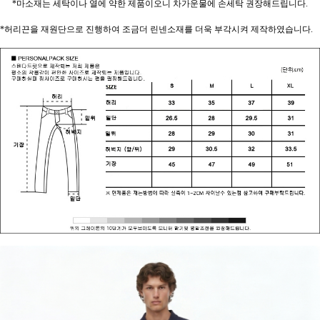
*마소재는 세탁이나 열에 약한 제품이오니 차가운물에 손세탁 권장해드립니다.
*허리끈을 재원단으로 진행하여 조금더 린넨소재를 더욱 부각시켜 제작하였습니다.