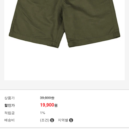
상품가
39,800원
19,900
할인가
원
적립금
1%
배송비
(조건)
지역별