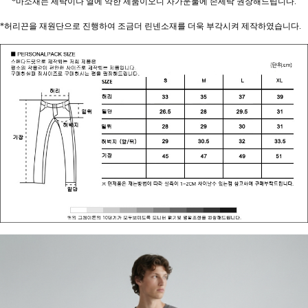
*마소재는 세탁이나 열에 약한 제품이오니 차가운물에 손세탁 권장해드립니다.
*허리끈을 재원단으로 진행하여 조금더 린넨소재를 더욱 부각시켜 제작하였습니다.