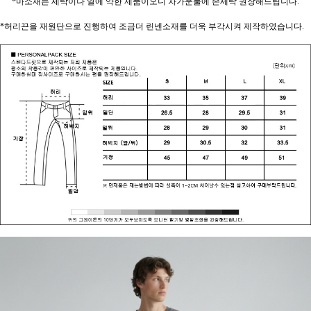
*마소재는 세탁이나 열에 약한 제품이오니 차가운물에 손세탁 권장해드립니다.
*허리끈을 재원단으로 진행하여 조금더 린넨소재를 더욱 부각시켜 제작하였습니다.