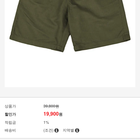
상품가
39,800원
19,900
할인가
원
적립금
1%
배송비
(조건)
지역별