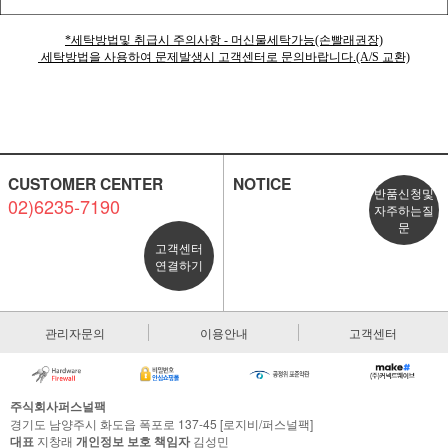
*세탁방법및 취급시 주의사항 - 머신물세탁가능(손빨래권장)
세탁방법을 사용하여 문제발생시 고객센터로 문의바랍니다.(A/S 교환)
CUSTOMER CENTER
NOTICE
반품신청및
02)6235-7190
자주하는질
문
고객센터
연결하기
관리자문의
이용안내
고객센터
주식회사퍼스널팩
경기도 남양주시 화도읍 폭포로 137-45 [로지비/퍼스널팩]
대표
지창래
개인정보 보호 책임자
김성민