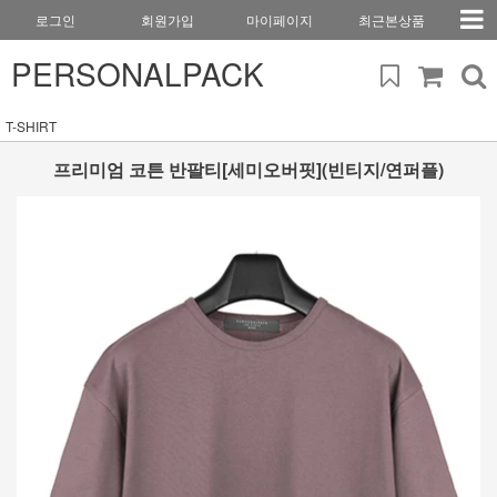
로그인
회원가입
마이페이지
최근본상품
PERSONALPACK
T-SHIRT
프리미엄 코튼 반팔티[세미오버핏](빈티지/연퍼플)