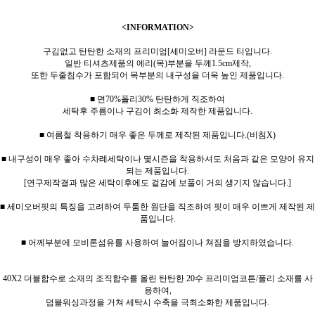
<INFORMATION>
구김없고 탄탄한 소재의 프리미엄[세미오버] 라운드 티입니다.
일반 티셔츠제품의 에리(목)부분을 두께1.5cm제작,
또한 두줄침수가 포함되어 목부분의 내구성을 더욱 높인 제품입니다.
■ 면70%폴리30% 탄탄하게 직조하여
세탁후 주름이나 구김이 최소화 제작한 제품입니다.
■ 여름철 착용하기 매우 좋은 두께로 제작된 제품입니다.(비침X)
■ 내구성이 매우 좋아 수차례세탁이나 몇시즌을 착용하셔도 처음과 같은 모양이 유지
되는 제품입니다.
[연구제작결과 많은 세탁이후에도 겉감에 보풀이 거의 생기지 않습니다.]
■ 세미오버핏의 특징을 고려하여 두툼한 원단을 직조하여 핏이 매우 이쁘게 제작된 제
품입니다.
■ 어께부분에 모비론섬유를 사용하여 늘어짐이나 쳐짐을 방지하였습니다.
40X2 더블합수로 소재의 조직합수를 올린 탄탄한 20수 프리미엄코튼/폴리 소재를 사
용하여,
덤블워싱과정을 거쳐 세탁시 수축을 극최소화한 제품입니다.