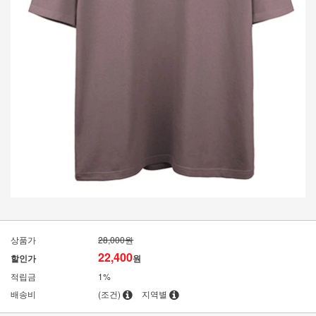
상품가
28,000원
22,400
할인가
원
적립금
1%
배송비
(조건)
지역별