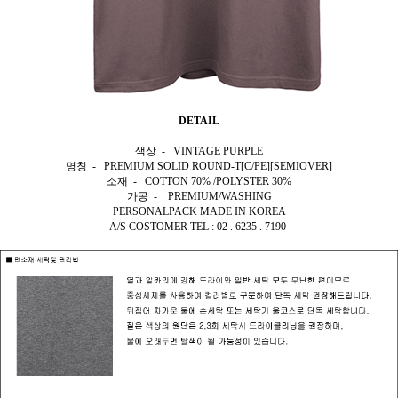
DETAIL
색상 - VINTAGE PURPLE
명칭 - PREMIUM SOLID ROUND-T[C/PE][SEMIOVER]
소재 - COTTON 70% /POLYSTER 30%
가공 - PREMIUM/WASHING
PERSONALPACK MADE IN KOREA
A/S COSTOMER TEL : 02 . 6235 . 7190