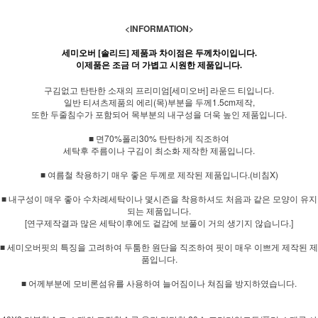
<INFORMATION>
세미오버 [솔리드] 제품과 차이점은 두께차이입니다.
이제품은 조금 더 가볍고 시원한 제품입니다.
구김없고 탄탄한 소재의 프리미엄[세미오버] 라운드 티입니다.
일반 티셔츠제품의 에리(목)부분을 두께1.5cm제작,
또한 두줄침수가 포함되어 목부분의 내구성을 더욱 높인 제품입니다.
■ 면70%폴리30% 탄탄하게 직조하여
세탁후 주름이나 구김이 최소화 제작한 제품입니다.
■ 여름철 착용하기 매우 좋은 두께로 제작된 제품입니다.(비침X)
■ 내구성이 매우 좋아 수차례세탁이나 몇시즌을 착용하셔도 처음과 같은 모양이 유지
되는 제품입니다.
[연구제작결과 많은 세탁이후에도 겉감에 보풀이 거의 생기지 않습니다.]
■ 세미오버핏의 특징을 고려하여 두툼한 원단을 직조하여 핏이 매우 이쁘게 제작된 제
품입니다.
■ 어께부분에 모비론섬유를 사용하여 늘어짐이나 쳐짐을 방지하였습니다.