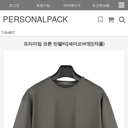
로그인
회원가입
마이페이지
최근본상품
PERSONALPACK
T-SHIRT
프리미엄 코튼 반팔티[세미오버핏](챠콜)