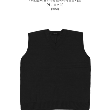
- 퍼스널팩 프리미엄 브이넥 베스트 니트
[세미오버핏]
(블랙)