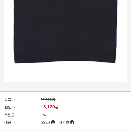
상품가
32,800원
13,120
할인가
원
적립금
1%
배송비
(조건)
지역별