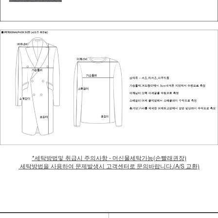
*세탁방법및 취급시 주의사항 - 머신물세탁가능(손빨래권장)
세탁방법을 사용하여 문제발생시 고객센터로 문의바랍니다.(A/S 교환)