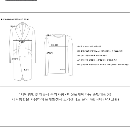
*세탁방법및 취급시 주의사항 - 머신물세탁가능(손빨래권장)
세탁방법을 사용하여 문제발생시 고객센터로 문의바랍니다.(A/S 교환)