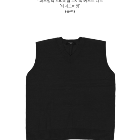
- 퍼스널팩 프리미엄 브이넥 베스트 니트
[세미오버핏]
(블랙)