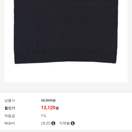
상품가
32,800원
13,120
할인가
원
적립금
1%
배송비
(조건)
지역별