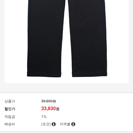
상품가
39,800원
33,830
할인가
원
적립금
1%
배송비
(조건)
지역별