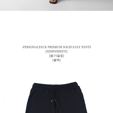
-PERSONALPACK PREMIUM SOLID EASY PANTS
[SEMIWIDEFIT]
[봄/가을용]
(블랙)