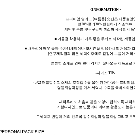
<INFORMATION>
프리미엄 솔리드 [여름용] 숏팬츠 제품설명
면70%폴리30% 탄탄하게 직조하여
세탁후 주름이나 구김이 최소화 제작한 제품
■ 여름철 착용하기 매우 좋은 두께로 제작된 제품입
■ 내구성이 매우 좋아 수차례세탁이나 몇시즌을 착용하셔도 처음과 
[연구제작결과 많은 세탁이후에도 겉감에 보풀이 거의 
튼튼한 소재로 인해 핏이 각지게 잘나오는 제품으로
-사이즈 TIP-
40X2 더블합수로 소재의 조직합수를 올린 탄탄한 20수 프리미엄
덤블워싱과정을 거쳐 세탁시 수축을 극최소화한 
세탁후에도 처음과 같은 모양이 잡히도록 제작
기본디자인으로 단품이나 이너로 활용도가 높은 
* 세탁후 변형이 거의 없도록 침수워싱과 덤블워싱 그리고 두