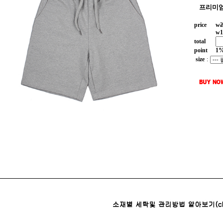
프리미엄
price
w
2
w
1
total
point
1
size
: