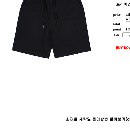
프리미엄
price
w
2
w
1
total
point
1
size
: