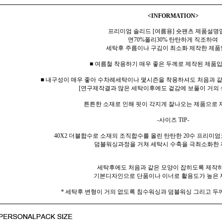
<INFORMATION>
프리미엄 솔리드 [여름용] 숏팬츠 제품설명
면70%폴리30% 탄탄하게 직조하여
세탁후 주름이나 구김이 최소화 제작한 제품
■ 여름철 착용하기 매우 좋은 두께로 제작된 제품입
■ 내구성이 매우 좋아 수차례세탁이나 몇시즌을 착용하셔도 처음과 
[연구제작결과 많은 세탁이후에도 겉감에 보풀이 거의 
튼튼한 소재로 인해 핏이 각지게 잘나오는 제품으로
-사이즈 TIP-
40X2 더블합수로 소재의 조직합수를 올린 탄탄한 20수 프리미엄
덤블워싱과정을 거쳐 세탁시 수축을 극최소화한 
세탁후에도 처음과 같은 모양이 잡히도록 제작
기본디자인으로 단품이나 이너로 활용도가 높은 
* 세탁후 변형이 거의 없도록 침수워싱과 덤블워싱 그리고 두