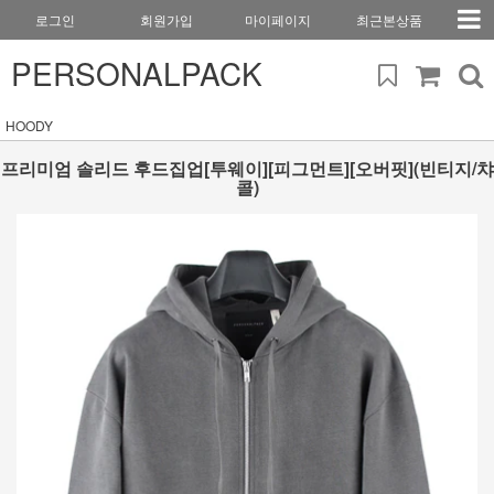
로그인
회원가입
마이페이지
최근본상품
PERSONALPACK
HOODY
프리미엄 솔리드 후드집업[투웨이][피그먼트][오버핏](빈티지/챠
콜)