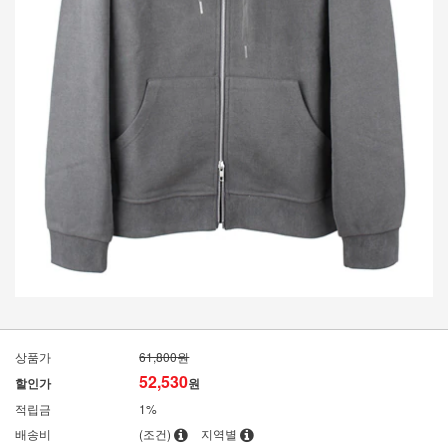
상품가
61,800원
52,530
할인가
원
적립금
1%
배송비
(조건)
지역별