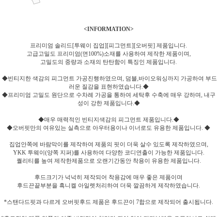
<INFORMATION>
프리미엄 솔리드[투웨이 집업][피그먼트][오버핏] 제품입니다.
고급고밀도 프리미엄(면100%)소재를 사용하여 제작한 제품이며,
고밀도의 중량과 소재의 탄탄함이 특징인 제품입니다.
◆빈티지한 색감의 피그먼트 가공진행하였으며, 덤블,바이오워싱까지 가공하여 부드
러운 질감을 표현하였습니다.◆
◆프리미엄 고밀도 원단으로 수차례 가공을 통하여 세탁후 수축에 매우 강하며, 내구
성이 강한 제품입니다.◆
◆매우 매력적인 빈티지색감의 피그먼트 제품입니다.◆
◆오버핏만의 여유있는 실측으로 아우터용이나 이너로도 유용한 제품입니다. ◆
집업안쪽에 바람막이를 제작하여 제품의 핏이 더욱 살수 있도록 제작하였으며,
YKK 투웨이(양쪽 지퍼)를 사용하여 다양한 코디연출이 가능한 제품입니다.
퀄리티를 높여 제작한제품으로 오랜기간동안 착용이 유용한 제품입니다.
후드크기가 넉넉히 제작되어 착용감에 매우 좋은 제품이며
후드끈끝부분을 흑니켈 아일렛처리하여 더욱 깔끔하게 제작하였습니다.
*스탠다드핏과 다르게 오버핏후드 제품은 후드끈이 7합으로 제작되어 출시됩니다.