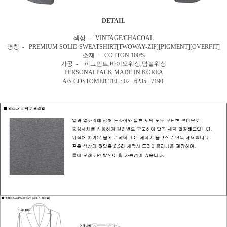
DETAIL
색상 - VINTAGE/CHACOAL
명칭 - PREMIUM SOLID SWEATSHIRT[TWOWAY-ZIP][PIGMENT][OVERFIT]
소재 - COTTON 100%
가공 - 피그먼트,바이오워싱,덤블워싱
PERSONALPACK MADE IN KOREA
A/S COSTOMER TEL : 02 . 6235 . 7190