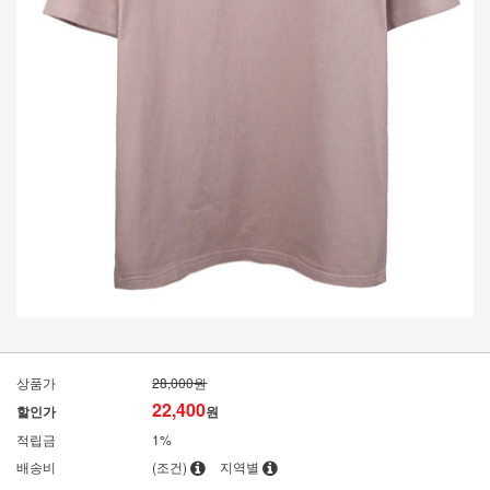
상품가
28,000원
22,400
할인가
원
적립금
1%
배송비
(조건)
지역별