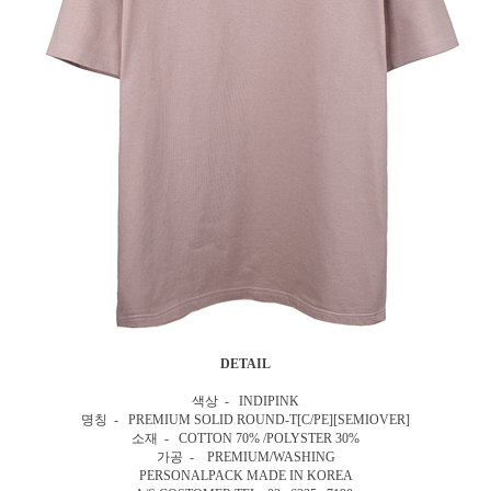
DETAIL
색상 - INDIPINK
명칭 - PREMIUM SOLID ROUND-T[C/PE][SEMIOVER]
소재 - COTTON 70% /POLYSTER 30%
가공 - PREMIUM/WASHING
PERSONALPACK MADE IN KOREA