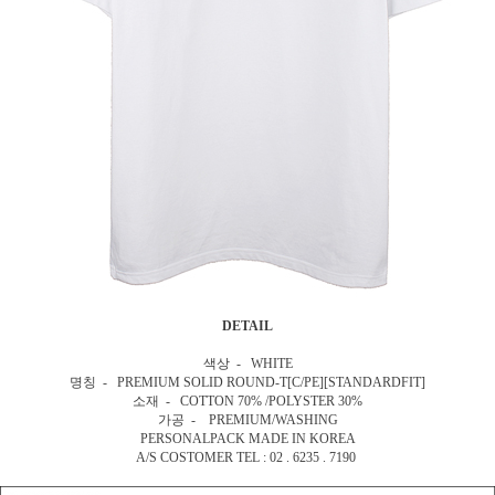
DETAIL
색상 - WHITE
명칭 - PREMIUM SOLID ROUND-T[C/PE][STANDARDFIT]
소재 - COTTON 70% /POLYSTER 30%
가공 - PREMIUM/WASHING
PERSONALPACK MADE IN KOREA
A/S COSTOMER TEL : 02 . 6235 . 7190