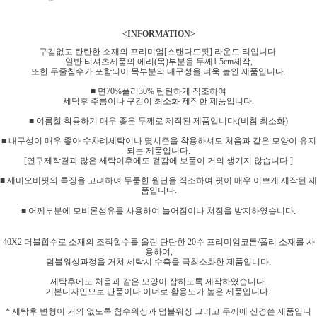
<INFORMATION>
구김없고 탄탄한 소재의 프리미엄[스탠다드핏] 라운드 티입니다.
일반 티셔츠제품의 에리(목)부분을 두께1.5cm제작,
또한 두줄침수가 포함되어 목부분의 내구성을 더욱 높인 제품입니다.
■ 면70%폴리30% 탄탄하게 직조하여
세탁후 주름이나 구김이 최소화 제작한 제품입니다.
■ 여름철 착용하기 매우 좋은 두께로 제작된 제품입니다.(
비침 최소화
)
■ 내구성이 매우 좋아 수차례세탁이나 몇시즌을 착용하셔도 처음과 같은 모양이 유지
되는 제품입니다.
[연구제작결과 많은 세탁이후에도 겉감에 보풀이 거의 생기지 않습니다.]
■ 세미오버핏의 특징을 고려하여 두툼한 원단을 직조하여 핏이 매우 이쁘게 제작된 제
품입니다.
■ 어께부분에 모비론섬유를 사용하여 늘어짐이나 쳐짐을 방지하였습니다.
40X2 더블합수로 소재의 조직합수를 올린 탄탄한 20수 프리미엄코튼/폴리 소재를 사
용하여,
덤블워싱과정을 거쳐 세탁시 수축을 극최소화한 제품입니다.
세탁후에도 처음과 같은 모양이 잡히도록 제작하였습니다.
기본디자인으로 단품이나 이너로 활용도가 높은 제품입니다.
* 세탁후 변형이 거의 없도록 침수워싱과 덤블워싱 그리고 두께에 신경쓴 제품입니