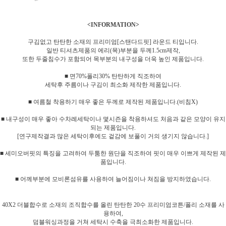
<INFORMATION>
구김없고 탄탄한 소재의 프리미엄[
스탠다드핏
] 라운드 티입니다.
일반 티셔츠제품의 에리(목)부분을 두께1.5cm제작,
또한 두줄침수가 포함되어 목부분의 내구성을 더욱 높인 제품입니다.
■ 면70%폴리30% 탄탄하게 직조하여
세탁후 주름이나 구김이 최소화 제작한 제품입니다.
■ 여름철 착용하기 매우 좋은 두께로 제작된 제품입니다.(비침X)
■ 내구성이 매우 좋아 수차례세탁이나 몇시즌을 착용하셔도 처음과 같은 모양이 유지
되는 제품입니다.
[연구제작결과 많은 세탁이후에도 겉감에 보풀이 거의 생기지 않습니다.]
■ 세미오버핏의 특징을 고려하여 두툼한 원단을 직조하여 핏이 매우 이쁘게 제작된 제
품입니다.
■ 어께부분에 모비론섬유를 사용하여 늘어짐이나 쳐짐을 방지하였습니다.
40X2 더블합수로 소재의 조직합수를 올린 탄탄한 20수 프리미엄코튼/폴리 소재를 사
용하여,
덤블워싱과정을 거쳐 세탁시 수축을 극최소화한 제품입니다.