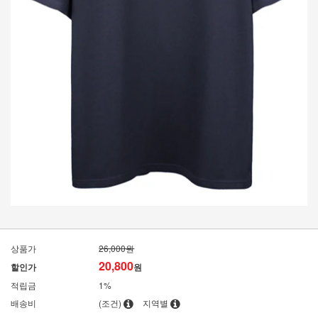
상품가
26,000원
20,800
할인가
원
적립금
1%
배송비
(조건)
지역별