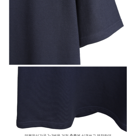
덤블워싱가공 2~3번을 거쳐 축률에 신경쓰고 제작하여