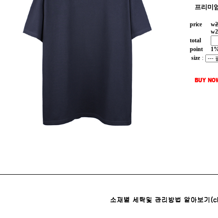
프리미엄
price
w
2
w
2
total
point
1
size
: