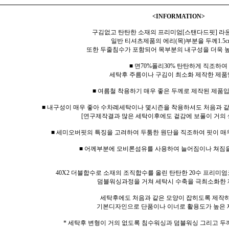
<INFORMATION>
구김없고 탄탄한 소재의 프리미엄[
스탠다드핏
] 라
일반 티셔츠제품의 에리(목)부분을 두께1.5c
또한 두줄침수가 포함되어 목부분의 내구성을 더욱 
■ 면70%폴리30% 탄탄하게 직조하여
세탁후 주름이나 구김이 최소화 제작한 제품
■ 여름철 착용하기 매우 좋은 두께로 제작된 제품입
■ 내구성이 매우 좋아 수차례세탁이나 몇시즌을 착용하셔도 처음과 
[연구제작결과 많은 세탁이후에도 겉감에 보풀이 거의 
■ 세미오버핏의 특징을 고려하여 두툼한 원단을 직조하여 핏이 매
■ 어께부분에 모비론섬유를 사용하여 늘어짐이나 쳐짐
40X2 더블합수로 소재의 조직합수를 올린 탄탄한 20수 프리미엄
덤블워싱과정을 거쳐 세탁시 수축을 극최소화한 
세탁후에도 처음과 같은 모양이 잡히도록 제작
기본디자인으로 단품이나 이너로 활용도가 높은 
* 세탁후 변형이 거의 없도록 침수워싱과 덤블워싱 그리고 두