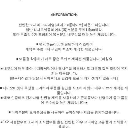
<INFORMATION>
탄탄한 소재의 프리미엄 [세미오버][웨이브] 라운드 티입니다.
일반 티셔츠제품의 에리(목)부분을 두께1.5cm제작,
또한 두줄침수가 포함되어 목부분의 내구성을 더욱 높인 제품입니다.
■ 면70%폴리30% 탄탄하게 직조하여
세탁후 주름이나 구김이 최소화 제작한 제품입니다.
■ 여름철 착용하기 매우 좋은 두께로 제작된 제품입니다.(비침X)
■ 내구성이 매우 좋아 수차례세탁이나 몇시즌을 착용하셔도 처음과 같은 모양이 유지
되는 제품입니다.
[연구제작결과 많은 세탁이후에도 겉감에 보풀이 거의 생기지 않습니다.]
■ 세미오버핏의 특징을 고려하여 두툼한 원단을 직조하여 핏이 매우 이쁘게 제작된 제
품입니다.
■ 애코 인증마크 전사나염 친환경 재료를 사용하여 기존제품보다 선명도가 좋고 품질
에 우수성을 높인 제품입니다.■
■ 어께부분에 모비론섬유를 사용하여 늘어짐이나 쳐짐을 방지하였습니다.
40X2 더블합수로 소재의 조직합수를 올린 탄탄한 20수 프리미엄코튼/폴리 소재를 사
용하여,