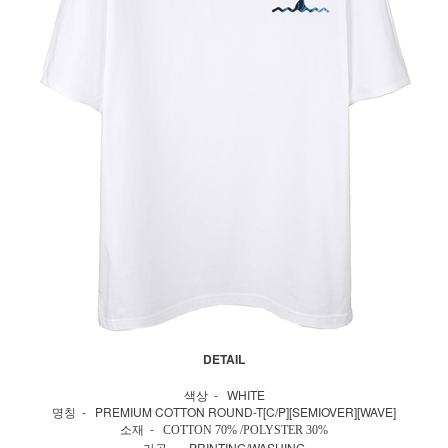
DETAIL
색상 - WHITE
명칭 - PREMIUM COTTON ROUND-T[C/P][SEMIOVER][WAVE]
소재 -
COTTON 70% /POLYSTER 30%
가공 - PRINTING/WASHING