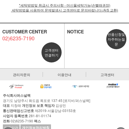
*세탁방법및 취급시 주의사항 - 머신물세탁가능(손빨래권장)
세탁방법을 사용하여 문제발생시 고객센터로 문의바랍니다.(A/S 교환)
CUSTOMER CENTER
NOTICE
반품신청및
02)6235-7190
자주하는질
문
고객센터
연결하기
관리자문의
이용안내
고객센터
주식회사퍼스널팩
경기도 남양주시 화도읍 폭포로 137-45 [로지비/퍼스널팩]
대표
지창래
개인정보 보호 책임자
김성민
통신판매업신고번호
제2019-서울강남-03153호
사업자 등록번호
281-81-01174
전화
02)6235-7190
팩스
이용약관
개인정보처리방침