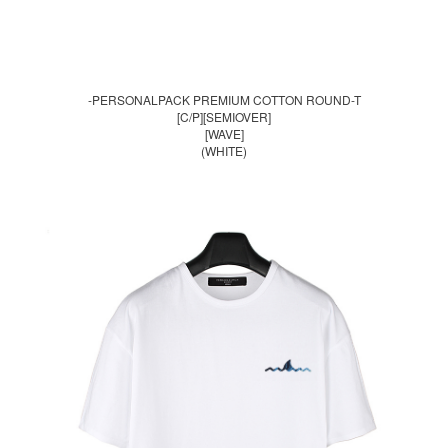
-PERSONALPACK PREMIUM COTTON ROUND-T
[C/P][SEMIOVER]
[WAVE]
(WHITE)