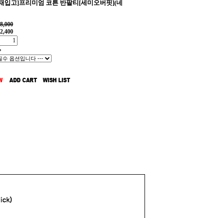
일재입고]프리미엄 코튼 반팔티[세미오버핏](네
8,000
2,400
%