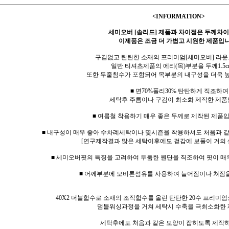
<INFORMATION>
세미오버 [솔리드] 제품과 차이점은 두께차이
이제품은 조금 더 가볍고 시원한 제품입니
구김없고 탄탄한 소재의 프리미엄[세미오버] 라운
일반 티셔츠제품의 에리(목)부분을 두께1.5c
또한 두줄침수가 포함되어 목부분의 내구성을 더욱 
■ 면70%폴리30% 탄탄하게 직조하여
세탁후 주름이나 구김이 최소화 제작한 제품
■ 여름철 착용하기 매우 좋은 두께로 제작된 제품입
■ 내구성이 매우 좋아 수차례세탁이나 몇시즌을 착용하셔도 처음과 
[연구제작결과 많은 세탁이후에도 겉감에 보풀이 거의 
■ 세미오버핏의 특징을 고려하여 두툼한 원단을 직조하여 핏이 매
■ 어께부분에 모비론섬유를 사용하여 늘어짐이나 쳐짐
40X2 더블합수로 소재의 조직합수를 올린 탄탄한 20수 프리미엄
덤블워싱과정을 거쳐 세탁시 수축을 극최소화한 
세탁후에도 처음과 같은 모양이 잡히도록 제작