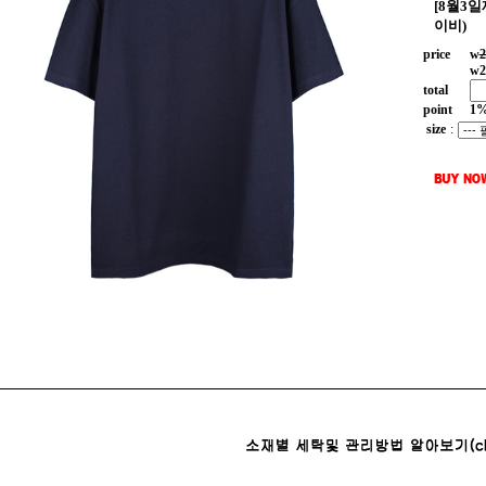
[8월3
이비)
price
w
2
w
2
total
point
1
size
: