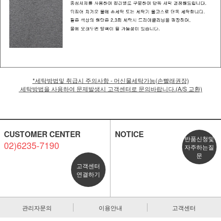
*세탁방법및 취급시 주의사항 - 머신물세탁가능(손빨래권장)
세탁방법을 사용하여 문제발생시 고객센터로 문의바랍니다.(A/S 교환)
CUSTOMER CENTER
NOTICE
반품신청및
02)6235-7190
자주하는질
문
고객센터
연결하기
관리자문의
이용안내
고객센터