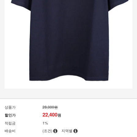
상품가
28,000원
22,400
할인가
원
적립금
1%
배송비
(조건)
지역별