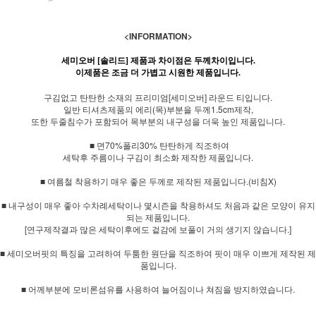
<INFORMATION>
세미오버 [솔리드] 제품과 차이점은 두께차이입니다.
이제품은 조금 더 가볍고 시원한 제품입니다.
구김없고 탄탄한 소재의 프리미엄[세미오버] 라운드 티입니다.
일반 티셔츠제품의 에리(목)부분을 두께1.5cm제작,
또한 두줄침수가 포함되어 목부분의 내구성을 더욱 높인 제품입니다.
■ 면70%폴리30% 탄탄하게 직조하여
세탁후 주름이나 구김이 최소화 제작한 제품입니다.
■ 여름철 착용하기 매우 좋은 두께로 제작된 제품입니다.(비침X)
■ 내구성이 매우 좋아 수차례세탁이나 몇시즌을 착용하셔도 처음과 같은 모양이 유지
되는 제품입니다.
[연구제작결과 많은 세탁이후에도 겉감에 보풀이 거의 생기지 않습니다.]
■ 세미오버핏의 특징을 고려하여 두툼한 원단을 직조하여 핏이 매우 이쁘게 제작된 제
품입니다.
■ 어께부분에 모비론섬유를 사용하여 늘어짐이나 쳐짐을 방지하였습니다.