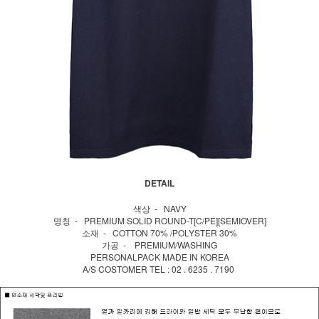
DETAIL
색상 - NAVY
명칭 - PREMIUM SOLID ROUND-T[C/PE][SEMIOVER]
소재 - COTTON 70% /POLYSTER 30%
가공 - PREMIUM/WASHING
PERSONALPACK MADE IN KOREA
A/S COSTOMER TEL : 02 . 6235 . 7190