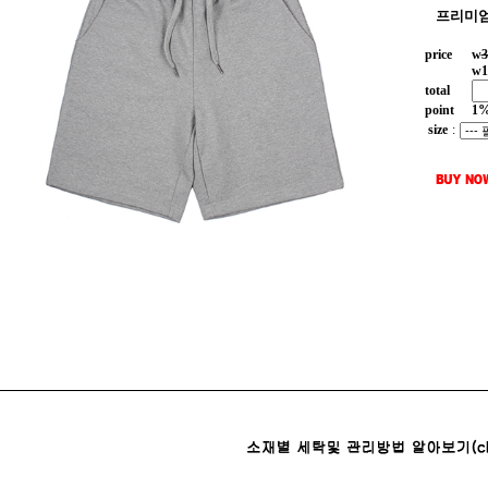
프리미엄
price
w
3
w
1
total
point
1
size
: