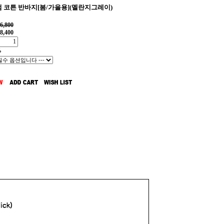
 코튼 반바지[봄/가을용](멜란지그레이)
6,800
8,400
%