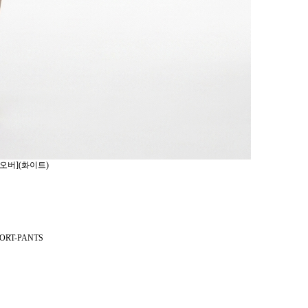
오버](화이트)
ORT-PANTS