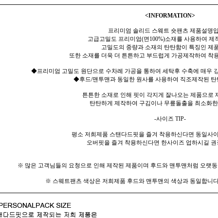
<
INFORMATION>
프리미엄 솔리드 스웨트 숏팬츠 제품설명입
고급고밀도 프리미엄(면100%)소재를 사용하여 제
고밀도의 중량과 소재의 탄탄함이 특징인 제
또한 소재를 더욱 더 튼튼하고 부드럽게 가공제작하여 착용
◆프리미엄 고밀도 원단으로 수차례 가공을 통하여 세탁후 수축에 매우 강
◆후드/맨투맨과 동일한 원사를 사용하여 직조제작된 탄
튼튼한 소재로 인해 핏이 각지게 잘나오는 제품으로
탄탄하게 제작하여 구김이나 무릎돌출을 최소화한
-사이즈 TIP-
평소 저희제품 스탠다드핏을 즐겨 착용하신다면 동일사이
오버핏을 즐겨 착용하신다면 한사이즈 업하시길 권
※ 많은 고객님들의 요청으로 인해 제작된 제품이며 후드와 맨투맨처럼 오랫
※ 스웨트팬츠 색상은 저희제품 후드와 맨투맨의 색상과 동일합니다.