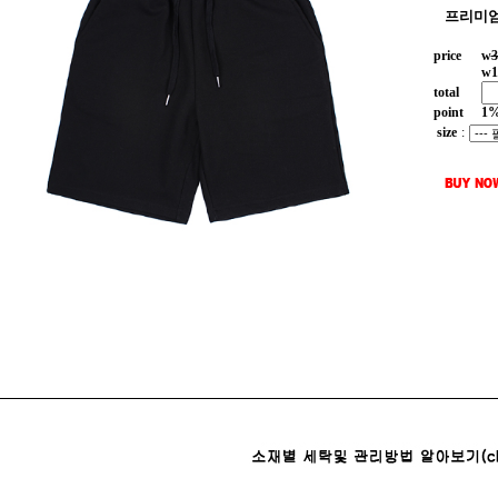
프리미엄
price
w
3
w
1
total
point
1
size
: