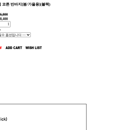
 코튼 반바지[봄/가을용](블랙)
6,800
8,400
%