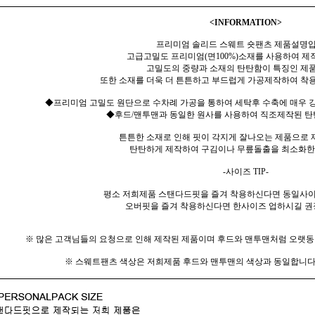
<INFORMATION>
프리미엄 솔리드 스웨트 숏팬츠 제품설명입
고급고밀도 프리미엄(면100%)소재를 사용하여 제
고밀도의 중량과 소재의 탄탄함이 특징인 제
또한 소재를 더욱 더 튼튼하고 부드럽게 가공제작하여 착용
◆프리미엄 고밀도 원단으로 수차례 가공을 통하여 세탁후 수축에 매우 강
◆후드/맨투맨과 동일한 원사를 사용하여 직조제작된 탄
튼튼한 소재로 인해 핏이 각지게 잘나오는 제품으로
탄탄하게 제작하여 구김이나 무릎돌출을 최소화한
-사이즈 TIP-
평소 저희제품 스탠다드핏을 즐겨 착용하신다면 동일사이
오버핏을 즐겨 착용하신다면 한사이즈 업하시길 권
※ 많은 고객님들의 요청으로 인해 제작된 제품이며 후드와 맨투맨처럼 오랫
※ 스웨트팬츠 색상은 저희제품 후드와 맨투맨의 색상과 동일합니다