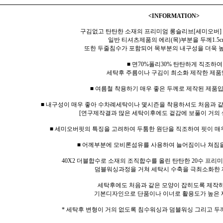
<INFORMATION>
구김없고 탄탄한 소재의 프리미엄 롱슬리브[세미오버]
일반 티셔츠제품의 에리(목)부분을 두께1.5c
또한 두줄침수가 포함되어 목부분의 내구성을 더욱 
■ 면70%폴리30% 탄탄하게 직조하여
세탁후 주름이나 구김이 최소화 제작한 제품
■ 여름철 착용하기 매우 좋은 두께로 제작된 제품입
■ 내구성이 매우 좋아 수차례세탁이나 몇시즌을 착용하셔도 처음과 
[연구제작결과 많은 세탁이후에도 겉감에 보풀이 거의 
■ 세미오버핏의 특징을 고려하여 두툼한 원단을 직조하여 핏이 매
■ 어께부분에 모비론섬유를 사용하여 늘어짐이나 쳐짐
40X2 더블합수로 소재의 조직합수를 올린 탄탄한 20수 프
덤블워싱과정을 거쳐 세탁시 수축을 극최소화한 
세탁후에도 처음과 같은 모양이 잡히도록 제작
기본디자인으로 단품이나 이너로 활용도가 높은 
* 세탁후 변형이 거의 없도록 침수워싱과 덤블워싱 그리고 두