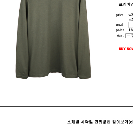
프리미엄
price
w
2
w
2
total
point
1
size
: