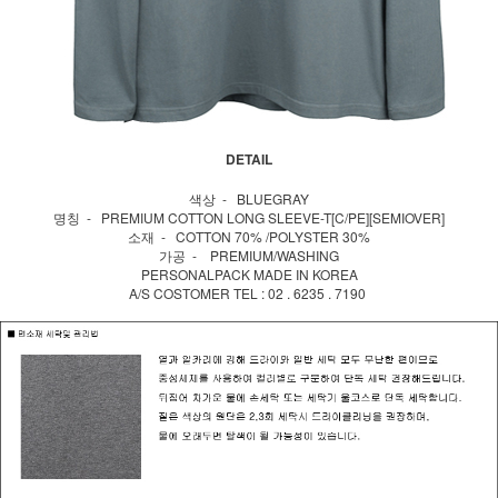
DETAIL
색상 - BLUEGRAY
명칭 - PREMIUM COTTON LONG SLEEVE-T[C/PE][SEMIOVER]
소재 - COTTON 70% /POLYSTER 30%
가공 - PREMIUM/WASHING
PERSONALPACK MADE IN KOREA
A/S COSTOMER TEL : 02 . 6235 . 7190