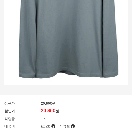
상품가
29,800원
20,860
할인가
원
적립금
1%
배송비
(조건)
지역별