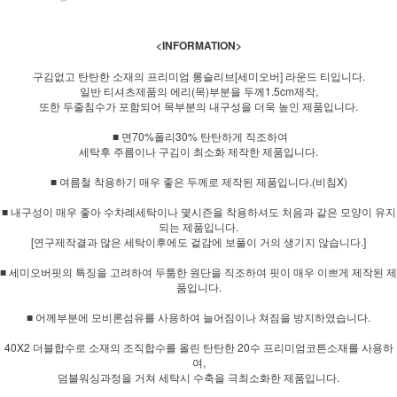
<INFORMATION>
구김없고 탄탄한 소재의 프리미엄 롱슬리브[세미오버] 라운드 티입니다.
일반 티셔츠제품의 에리(목)부분을 두께1.5cm제작,
또한 두줄침수가 포함되어 목부분의 내구성을 더욱 높인 제품입니다.
■ 면70%폴리30% 탄탄하게 직조하여
세탁후 주름이나 구김이 최소화 제작한 제품입니다.
■ 여름철 착용하기 매우 좋은 두께로 제작된 제품입니다.(비침X)
■ 내구성이 매우 좋아 수차례세탁이나 몇시즌을 착용하셔도 처음과 같은 모양이 유지
되는 제품입니다.
[연구제작결과 많은 세탁이후에도 겉감에 보풀이 거의 생기지 않습니다.]
■ 세미오버핏의 특징을 고려하여 두툼한 원단을 직조하여 핏이 매우 이쁘게 제작된 제
품입니다.
■ 어께부분에 모비론섬유를 사용하여 늘어짐이나 쳐짐을 방지하였습니다.
40X2 더블합수로 소재의 조직합수를 올린 탄탄한 20수 프리미엄코튼소재를 사용하
여,
덤블워싱과정을 거쳐 세탁시 수축을 극최소화한 제품입니다.