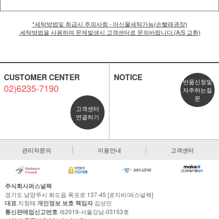
*세탁방법및 취급시 주의사항 - 머신물세탁가능(손빨래권장)
세탁방법을 사용하여 문제발생시 고객센터로 문의바랍니다.(A/S 교환)
CUSTOMER CENTER
NOTICE
반품신청및
02)6235-7190
자주하는질
문
고객센터
연결하기
관리자문의
이용안내
고객센터
주식회사퍼스널팩
경기도 남양주시 화도읍 폭포로 137-45 [로지비/퍼스널팩]
대표
지창래
개인정보 보호 책임자
김성민
통신판매업신고번호
제2019-서울강남-03153호