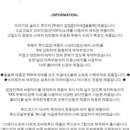
<INFORMATION>
프리미엄 솔리드 후드티 [투웨이 집업][오버핏][올블랙] 제품입니다.
고급고밀도 프리미엄(면100%)소재를 사용하여 제작한 제품이며,
고밀도의 중량과 소재의 탄탄함과 유용한 투웨이 지퍼가 특징인 제품입니다.
투웨이 후드집업 제품의 시보리(밑단,에리,소매)를
2배 강화하여 촘촘하게 제작하였으며,
두껍고 탄탄하여 세탁시 전혀 문제가 없도록 제작하였습니다.
또한 밑단,어께부분까지 이중스테치를 사용하여
더욱 퀄리티에 신경쓴 제품입니다.
◆올블랙 제품은 YKK부자재를 모두 무광네오블랙 소재로 기획제작된 제품입니다. ◆
◆오버핏만의 여유있는 실측으로 아우터용이나 이너로도 유용한 제품입니다. ◆
집업안쪽에 바람막이를 제작하여 제품의 핏이 더욱 살수 있도록 제작하였으며,
YKK 투웨이(양쪽 지퍼)를 사용하여 다양한 코디연출이 가능한 제품입니다.
퀄리티를 높여 제작한제품으로 오랜기간동안 착용이 유용한 제품입니다.
후드크기가 넉넉히 제작되어 착용감에 매우 좋은 제품이며
후드끈끝부분을 '흑니켈' 아일렛처리하여 더욱 깔끔하게 제작하였습니다.
*스탠다드핏과 다르게 오버핏후드 제품은 후드끈이 7합으로 제작되어 출시됩니다.
*후드집업 제품 안쪽의 이중 바람막이 처리가 되어 있어 지퍼부분을 오픈하셔도 쉽게