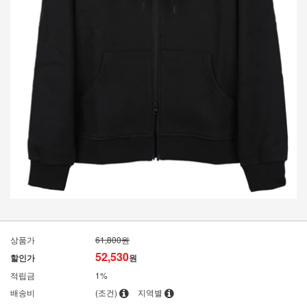
상품가
61,800원
52,530
할인가
원
적립금
1%
배송비
(조건)
지역별