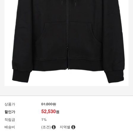
상품가
61,800원
52,530
할인가
원
적립금
1%
배송비
(조건)
지역별