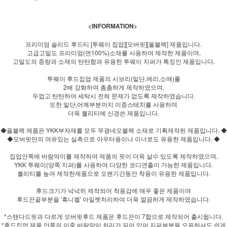
<INFORMATION>
프리미엄 솔리드 후드티 [투웨이 집업][오버핏][올블랙] 제품입니다.
고급고밀도 프리미엄(면100%)소재를 사용하여 제작한 제품이며,
고밀도의 중량과 소재의 탄탄함과 유용한 투웨이 지퍼가 특징인 제품입니다.
투웨이 후드집업 제품의 시보리(밑단,에리,소매)를
2배 강화하여 촘촘하게 제작하였으며,
두껍고 탄탄하여 세탁시 전혀 문제가 없도록 제작하였습니다.
또한 밑단,어께부분까지 이중스테치를 사용하여
더욱 퀄리티에 신경쓴 제품입니다.
◆올블랙 제품은 YKK부자재를 모두 무광네오블랙 소재로 기획제작된 제품입니다. ◆
◆오버핏만의 여유있는 실측으로 아우터용이나 이너로도 유용한 제품입니다. ◆
집업안쪽에 바람막이를 제작하여 제품의 핏이 더욱 살수 있도록 제작하였으며,
YKK 투웨이(양쪽 지퍼)를 사용하여 다양한 코디연출이 가능한 제품입니다.
퀄리티를 높여 제작한제품으로 오랜기간동안 착용이 유용한 제품입니다.
후드크기가 넉넉히 제작되어 착용감에 매우 좋은 제품이며
후드끈끝부분을 '흑니켈' 아일렛처리하여 더욱 깔끔하게 제작하였습니다.
*스탠다드핏과 다르게 오버핏후드 제품은 후드끈이 7합으로 제작되어 출시됩니다.
*후드집업 제품 안쪽의 이중 바람막이 처리가 되어 있어 지퍼부분을 오픈하셔도 쉽게