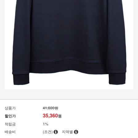
상품가
41,600원
35,360
할인가
원
적립금
1%
배송비
(조건)
지역별