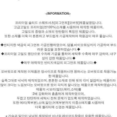
<INFORMATION>
프리미엄 솔리드 스웨트셔츠[피그먼트][오버핏]제품설명입니다.
고급고밀도 프리미엄(면100%)소재를 사용하여 제작한 제품이며,
고밀도의 중량과 소재의 탄탄함이 특징인 제품입니다.
또한 소재를 더욱 더 튼튼하고 부드럽게 가공제작하여 착용감이 매우 좋습니다.
◆빈티지한 색감의 피그먼트 가공진행하였으며, 덤블,바이오워싱까지 가공하여 부드
러운 질감을 표현하였습니다.◆
◆프리미엄 고밀도 원단으로 수차례 가공을 통하여 세탁후 수축에 매우 강하며, 내구
성이 강한 제품입니다.◆
◆매우 매력적인 빈티지색감의 피그먼트 제품입니다.◆
오버핏으로 제작된 이제품은 정사이즈로 착용하시면 원하시는 오버핏으로 착용가능
한 제품입니다.
실측그대로 넉넉히 제작되었으며, 튼튼한 소재로 인해 핏의 각이 잘잡히는 제품이라
많이 크다는 느낌보다는 오버핏으로 핏이 각지게 잘나오는 제품으로 제작하였습니다.
제품의 시보리(밑단,에리,소매)를
2배 강화하여 촘촘하게 제작하였으며,
두껍고 탄탄하여 세탁시 전혀 문제가 없도록 제작하였습니다.
또한 에리(목부분),소매,밑단,어께부분까지 이중스테치를 사용하여
더욱 퀄리티에 신경쓴 제품입니다.
※ 가슴과 밑단이 넉넉히 제작되어 이너와 레이어드착용이 유용한 제품입니다.