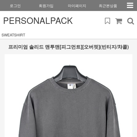
로그인
회원가입
마이페이지
최근본상품
PERSONALPACK
SWEATSHIRT
프리미엄 솔리드 맨투맨[피그먼트][오버핏](빈티지/챠콜)