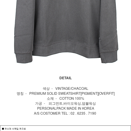
DETAIL
색상 - VINTAGE/CHACOAL
명칭 - PREMIUM SOLID SWEATSHIRT[PIGMENT][OVERFIT]
소재 - COTTON 100%
가공 - 피그먼트,바이오워싱,덤블워싱
PERSONALPACK MADE IN KOREA
A/S COSTOMER TEL : 02 . 6235 . 7190