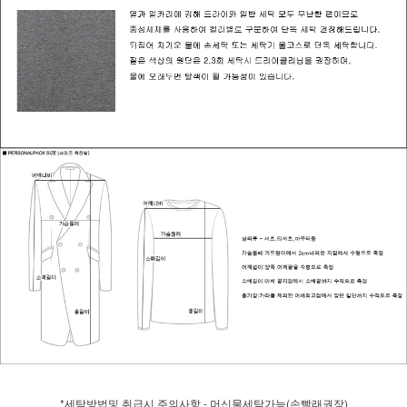
*세탁방법및 취급시 주의사항 - 머신물세탁가능(손빨래권장)