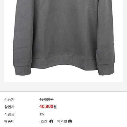
상품가
48,000원
40,800
할인가
원
적립금
1%
배송비
(조건)
지역별