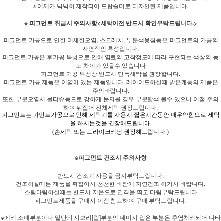
※ 어께가 넉넉히 제작되어 드랍숄더로 디자인된 제품입니다.
※ 피그먼트 취급시 주의사항<세탁이전 반드시 확인부탁드립니다.>
피그먼트 가공으로 인한 미세한오염, 스크레치, 부분색뭉침등은 피그먼트의 가공의
자연적인 특성입니다.
피그먼트 가공은 후가공 특성으로 인해 염료의 고착정도에 따라 구현되는 색상의 농
도 차이가 있을수 있습니다
피그먼트 가공 특성상 반드시 단독세탁을 권장합니다.
피그먼트 가공 제품은 이염이 있는 제품입니다. 레이어드하실때 밝은계통의 제품은
주의바랍니다.
또한 부분오염시 물티슈등으로 강하게 문지를 경우 부분탈색 될수 있으니 이점 주의
하여 뒤집어 전체세탁 권장드립니다.
피그먼트는 가먼트가공으로 인해 세탁기를 사용시 짧은시간동안 매우약함으로 세탁
을 하시는것을 권장해드립니다.
(손세탁 또는 드라이크리닝 권장해드립니다.)
※피그먼트 건조시 주의사항
반드시 건조기 사용을 금지부탁드립니다.
건조하실때는 제품을 뒤집어서 선선한 바람에 자연건조 하기시 바랍니다.
스팀다림하실때는 반드시 저온으로 간격을 띄고 다림부탁드립니다
피그먼트제품을 구매시 이점 참고하여 구매 부탁드립니다.
※에리,소매부분이나 밑단의 시보리[립]부분의 데미지 입은 부분은 후염처리되어 나타