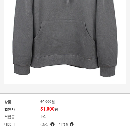
상품가
60,000원
51,000
할인가
원
적립금
1%
배송비
(조건)
지역별