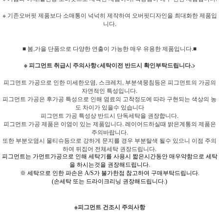
※ 기존오버핏 제품보다 소매통이 넉넉히 제작하여 오버핏디자인을 최대화한 제품입
니다.
■ 봄,가을 단품으로 다양한 연출이 가능한 매우 유용한 제품입니다.■
※ 피그먼트 취급시 주의사항<세탁이전 반드시 확인부탁드립니다.>
피그먼트 가공으로 인한 미세한오염, 스크레치, 부분색뭉침등은 피그먼트의 가공의
자연적인 특성입니다.
피그먼트 가공은 후가공 특성으로 인해 염료의 고착정도에 따라 구현되는 색상의 농
도 차이가 있을수 있습니다
피그먼트 가공 특성상 반드시 단독세탁을 권장합니다.
피그먼트 가공 제품은 이염이 있는 제품입니다. 레이어드하실때 밝은계통의 제품은
주의바랍니다.
또한 부분오염시 물티슈등으로 강하게 문지를 경우 부분탈색 될수 있으니 이점 주의
하여 뒤집어 전체세탁 권장드립니다.
피그먼트는 가먼트가공으로 인해 세탁기를 사용시 짧은시간동안 매우약함으로 세탁
을 하시는것을 권장해드립니다.
※ 세탁으로 인한 파손은 A/S가 불가한점 참고하여 구매부탁드립니다.
(손세탁 또는 드라이크리닝 권장해드립니다.)
※피그먼트 건조시 주의사항