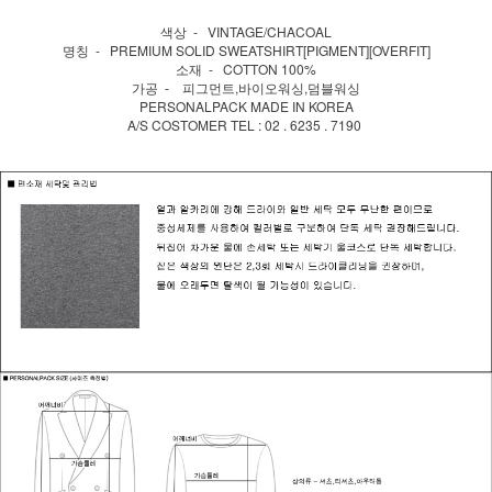
색상 - VINTAGE/CHACOAL
명칭 - PREMIUM SOLID SWEATSHIRT[PIGMENT][OVERFIT]
소재 - COTTON 100%
가공 - 피그먼트,바이오워싱,덤블워싱
PERSONALPACK MADE IN KOREA
A/S COSTOMER TEL : 02 . 6235 . 7190