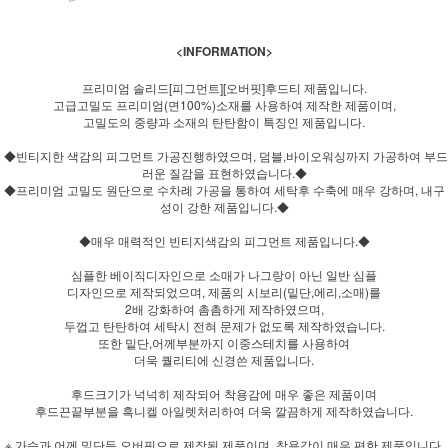
<INFORMATION>
프리미엄 솔리드[피그먼트][오버핏]후드티 제품입니다.
고급고밀도 프리미엄(면100%)소재를 사용하여 제작한 제품이며,
고밀도의 중량과 소재의 탄탄함이 특징인 제품입니다.
◆빈티지한 색감의 피그먼트 가공진행하였으며, 덤블,바이오워싱까지 가공하여 부드
러운 질감을 표현하였습니다.◆
◆프리미엄 고밀도 원단으로 수차례 가공을 통하여 세탁후 수축에 매우 강하며, 내구
성이 강한 제품입니다.◆
◆매우 매력적인 빈티지색감의 피그먼트 제품입니다.◆
심플한 베이직디자인으로 소매가 나그랑이 아닌 일반 심플
디자인으로 제작되었으며, 제품의 시보리(밑단,에리,소매)를
2배 강화하여 촘촘하게 제작하였으며,
두껍고 탄탄하여 세탁시 전혀 문제가 없도록 제작하였습니다.
또한 밑단,어께부분까지 이중스테치를 사용하여
더욱 퀄리티에 신경쓴 제품입니다.
후드크기가 넉넉히 제작되어 착용감에 매우 좋은 제품이며
후드끈끝부분을 흑니켈 아일렛처리하여 더욱 깔끔하게 제작하였습니다.
※ 가슴과 어께,밑단등 오버핏으로 제작된 제품이며, 착용감이 매우 편한 제품입니다.