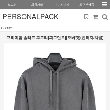
로그인
회원가입
마이페이지
최근본상품
PERSONALPACK
HOODY
프리미엄 솔리드 후드티[피그먼트][오버핏](빈티지/챠콜)