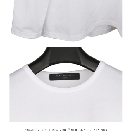
덤블워싱가공 2~3번을 거쳐 축률에 신경쓰고 제작하여