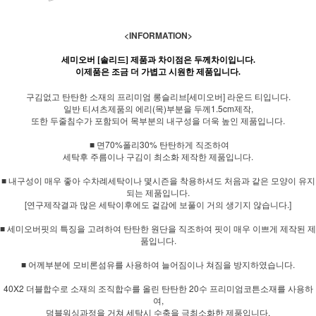
<INFORMATION>
세미오버 [솔리드] 제품과 차이점은 두께차이입니다.
이제품은 조금 더 가볍고 시원한 제품입니다.
구김없고 탄탄한 소재의 프리미엄 롱슬리브[세미오버] 라운드 티입니다.
일반 티셔츠제품의 에리(목)부분을 두께1.5cm제작,
또한 두줄침수가 포함되어 목부분의 내구성을 더욱 높인 제품입니다.
■ 면70%폴리30% 탄탄하게 직조하여
세탁후 주름이나 구김이 최소화 제작한 제품입니다.
■ 내구성이 매우 좋아 수차례세탁이나 몇시즌을 착용하셔도 처음과 같은 모양이 유지
되는 제품입니다.
[연구제작결과 많은 세탁이후에도 겉감에 보풀이 거의 생기지 않습니다.]
■ 세미오버핏의 특징을 고려하여 탄탄한 원단을 직조하여 핏이 매우 이쁘게 제작된 제
품입니다.
■ 어께부분에 모비론섬유를 사용하여 늘어짐이나 쳐짐을 방지하였습니다.
40X2 더블합수로 소재의 조직합수를 올린 탄탄한 20수 프리미엄코튼소재를 사용하
여,
덤블워싱과정을 거쳐 세탁시 수축을 극최소화한 제품입니다.