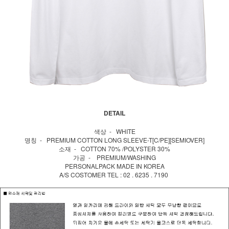
DETAIL
색상 - WHITE
명칭 - PREMIUM COTTON LONG SLEEVE-T[C/PE][SEMIOVER]
소재 - COTTON 70% /POLYSTER 30%
가공 - PREMIUM/WASHING
PERSONALPACK MADE IN KOREA
A/S COSTOMER TEL : 02 . 6235 . 7190