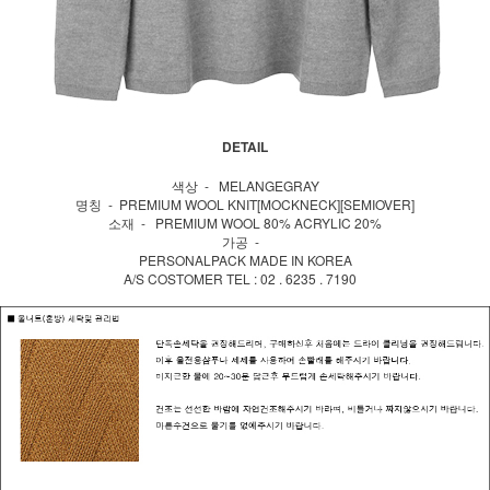
DETAIL
색상 - MELANGEGRAY
명칭 - PREMIUM WOOL KNIT[MOCKNECK][SEMIOVER]
소재 - PREMIUM WOOL 80% ACRYLIC 20%
가공 -
PERSONALPACK MADE IN KOREA
A/S COSTOMER TEL : 02 . 6235 . 7190