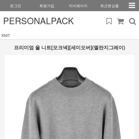
로그인
회원가입
마이페이지
최근본상품
PERSONALPACK
KNIT
프리미엄 울 니트[모크넥][세미오버](멜란지그레이)