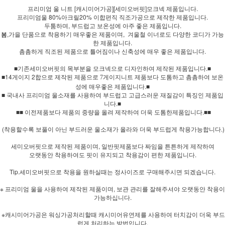
프리미엄 울 니트 [캐시미어가공][세미오버핏]모크넥 제품입니다.
프리미엄울 80%아크릴20% 이합편직 직조가공으로 제작한 제품입니다.
두툼하며, 부드럽고 보온성에 아주 좋은 제품입니다.
봄
,가을 단품으로 착용하기 매우좋은 제품이며, 겨울철 이너로도 다양한 코디가 가능
한 제품입니다.
촘촘하게 직조된 제품으로 틀어짐이나 신축성에 매우 좋은 제품입니다.
■기존세미오버핏의 목부분을 모크넥으로 디자인하여 제작된 제품입니다.■
■14게이지 2합으로
제품보다 도톰하고 촘촘하여 보온
제작된 제품으로 7게이지니트
성에 매우좋은 제품입니다.■
■ 국내사 프리미엄 울소재를 사용하여 부드럽고 고급스러운 재질감이 특징인 제품입
니다.■
■■ 이전제품보다 제품의 중량을 올려 제작하여 더욱 도톰한제품입니다.■■
(착용할수록 보풀이 아닌 부드러운 울소재가 올라와 더욱 부드럽게 착용가능합니다.)
세미오버핏으로 제작된 제품이며, 일반핏제품보다 짜임을 튼튼하게 제작하여
오랫동안 착용하여도 핏이 유지되고 착용감이 편한 제품입니다.
Tip.세미오버핏으로 착용을 원하실때는 정사이즈로 구매해주시면 되겠습니다.
※ 프리미엄 울을 사용하여 제작된 제품이며, 보관 관리를 잘해주셔야 오랫동안 착용이
가능하십니다.
※캐시미어가공은 워싱가공처리할때 캐시미어유연제를 사용하여 터치감이 더욱 부드
럽게 처리하는 방법입니다.