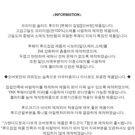
<INFORMATION>
프리미엄 솔리드 후드티 [투웨이 집업][오버핏] 제품입니다.
고급고밀도 프리미엄(면100%)소재를 사용하여 제작한 제품이며,
고밀도의 중량과 소재의 탄탄함과 유용한 투웨이 지퍼가 특징인 제품입니다.
투웨이 후드집업 제품의 시보리(밑단,에리,소매)를
2배 강화하여 촘촘하게 제작하였으며,
두껍고 탄탄하여 세탁시 전혀 문제가 없도록 제작하였습니다.
또한 밑단,어께부분까지 이중스테치를 사용하여
더욱 퀄리티에 신경쓴 제품입니다.
◆오버핏만의 여유있는 실측으로 아우터용이나 이너로도 유용한 제품입니다. ◆
집업안쪽에 바람막이를 제작하여 제품의 핏이 더욱 살수 있도록 제작하였으며,
YKK 투웨이(양쪽 지퍼)를 사용하여 다양한 코디연출이 가능한 제품입니다.
퀄리티를 높여 제작한제품으로 오랜기간동안 착용이 유용한 제품입니다.
후드크기가 넉넉히 제작되어 착용감에 매우 좋은 제품이며
후드끈끝부분을 흑니켈 아일렛처리하여 더욱 깔끔하게 제작하였습니다.
*스탠다드핏과 다르게 오버핏후드 제품은 후드끈이 7합으로 제작되어 출시됩니다.
*후드집업 제품 안쪽의 이중 바람막이 처리가 되어 있어 지퍼부분을 오픈하셔도 쉽게
뒤집히지 않게 제작하였습니다.