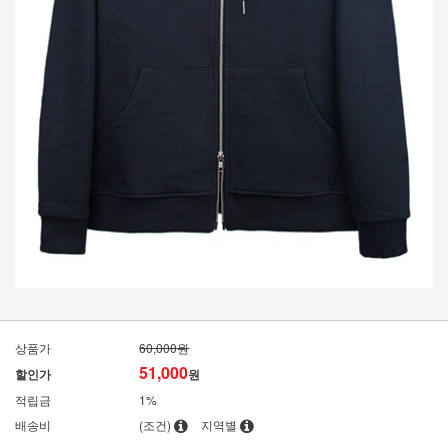
상품가
60,000원
51,000
할인가
원
적립금
1%
배송비
(조건)
지역별