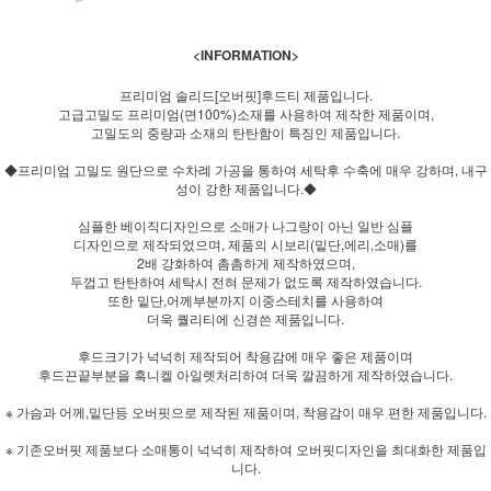
<INFORMATION>
프리미엄 솔리드[오버핏]후드티 제품입니다.
고급고밀도 프리미엄(면100%)소재를 사용하여 제작한 제품이며,
고밀도의 중량과 소재의 탄탄함이 특징인 제품입니다.
◆프리미엄 고밀도 원단으로 수차례 가공을 통하여 세탁후 수축에 매우 강하며, 내구
성이 강한 제품입니다.◆
심플한 베이직디자인으로 소매가 나그랑이 아닌 일반 심플
디자인으로 제작되었으며, 제품의 시보리(밑단,에리,소매)를
2배 강화하여 촘촘하게 제작하였으며,
두껍고 탄탄하여 세탁시 전혀 문제가 없도록 제작하였습니다.
또한 밑단,어께부분까지 이중스테치를 사용하여
더욱 퀄리티에 신경쓴 제품입니다.
후드크기가 넉넉히 제작되어 착용감에 매우 좋은 제품이며
후드끈끝부분을 흑니켈 아일렛처리하여 더욱 깔끔하게 제작하였습니다.
※ 가슴과 어께,밑단등 오버핏으로 제작된 제품이며, 착용감이 매우 편한 제품입니다.
※ 기존오버핏 제품보다 소매통이 넉넉히 제작하여 오버핏디자인을 최대화한 제품입
니다.