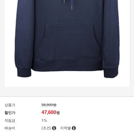
상품가
56,000원
47,600
할인가
원
적립금
1%
배송비
(조건)
지역별