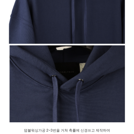
덤블워싱가공 2~3번을 거쳐 축률에 신경쓰고 제작하여