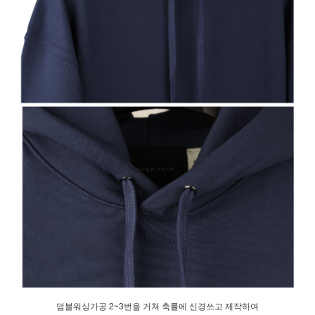
덤블워싱가공 2~3번을 거쳐 축률에 신경쓰고 제작하여