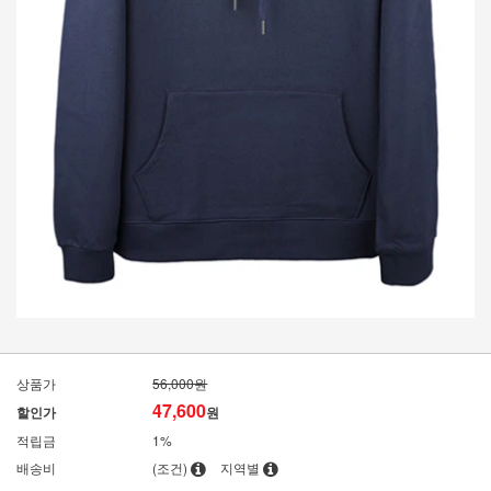
상품가
56,000원
47,600
할인가
원
적립금
1%
배송비
(조건)
지역별