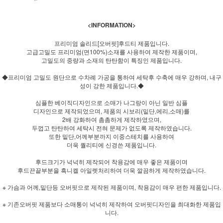
<INFORMATION>
프리미엄 솔리드[오버핏]후드티 제품입니다.
고급고밀도 프리미엄(면100%)소재를 사용하여 제작한 제품이며,
고밀도의 중량과 소재의 탄탄함이 특징인 제품입니다.
◆프리미엄 고밀도 원단으로 수차례 가공을 통하여 세탁후 수축에 매우 강하며, 내구
성이 강한 제품입니다.◆
심플한 베이직디자인으로 소매가 나그랑이 아닌 일반 심플
디자인으로 제작되었으며, 제품의 시보리(밑단,에리,소매)를
2배 강화하여 촘촘하게 제작하였으며,
두껍고 탄탄하여 세탁시 전혀 문제가 없도록 제작하였습니다.
또한 밑단,어께부분까지 이중스테치를 사용하여
더욱 퀄리티에 신경쓴 제품입니다.
후드크기가 넉넉히 제작되어 착용감에 매우 좋은 제품이며
후드끈끝부분을 흑니켈 아일렛처리하여 더욱 깔끔하게 제작하였습니다.
※ 가슴과 어께,밑단등 오버핏으로 제작된 제품이며, 착용감이 매우 편한 제품입니다.
※ 기존오버핏 제품보다 소매통이 넉넉히 제작하여 오버핏디자인을 최대화한 제품입
니다.