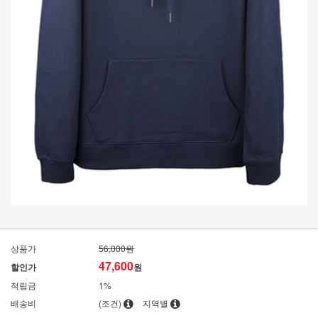
상품가
56,000원
47,600
할인가
원
적립금
1%
배송비
(조건)
지역별