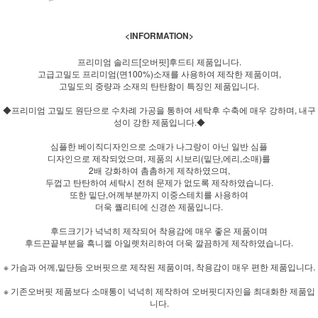
<INFORMATION>
프리미엄 솔리드[오버핏]후드티 제품입니다.
고급고밀도 프리미엄(면100%)소재를 사용하여 제작한 제품이며,
고밀도의 중량과 소재의 탄탄함이 특징인 제품입니다.
◆프리미엄 고밀도 원단으로 수차례 가공을 통하여 세탁후 수축에 매우 강하며, 내구
성이 강한 제품입니다.◆
심플한 베이직디자인으로 소매가 나그랑이 아닌 일반 심플
디자인으로 제작되었으며, 제품의 시보리(밑단,에리,소매)를
2배 강화하여 촘촘하게 제작하였으며,
두껍고 탄탄하여 세탁시 전혀 문제가 없도록 제작하였습니다.
또한 밑단,어께부분까지 이중스테치를 사용하여
더욱 퀄리티에 신경쓴 제품입니다.
후드크기가 넉넉히 제작되어 착용감에 매우 좋은 제품이며
후드끈끝부분을 흑니켈 아일렛처리하여 더욱 깔끔하게 제작하였습니다.
※ 가슴과 어께,밑단등 오버핏으로 제작된 제품이며, 착용감이 매우 편한 제품입니다.
※ 기존오버핏 제품보다 소매통이 넉넉히 제작하여 오버핏디자인을 최대화한 제품입
니다.