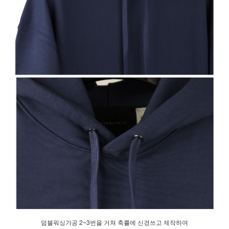
덤블워싱가공 2~3번을 거쳐 축률에 신경쓰고 제작하여