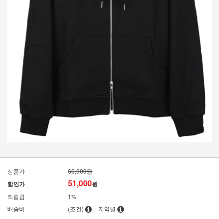
상품가
60,000원
51,000
할인가
원
적립금
1%
배송비
(조건)
지역별