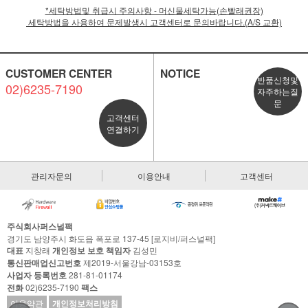
*세탁방법및 취급시 주의사항 - 머신물세탁가능(손빨래권장)
세탁방법을 사용하여 문제발생시 고객센터로 문의바랍니다.(A/S 교환)
CUSTOMER CENTER
NOTICE
반품신청및
02)6235-7190
자주하는질
문
고객센터
연결하기
관리자문의
이용안내
고객센터
주식회사퍼스널팩
경기도 남양주시 화도읍 폭포로 137-45 [로지비/퍼스널팩]
대표
지창래
개인정보 보호 책임자
김성민
통신판매업신고번호
제2019-서울강남-03153호
사업자 등록번호
281-81-01174
전화
02)6235-7190
팩스
이용약관
개인정보처리방침