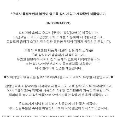
*구매시 품절로인해 불편이 없도록 상시 재입고 제작중인 제품입니다.
<INFORMATION>
프리미엄 솔리드 후드티 [투웨이 집업][오버핏] 제품입니다.
고급고밀도 프리미엄(면100%)소재를 사용하여 제작한 제품이며,
고밀도의 중량과 소재의 탄탄함과 유용한 투웨이 지퍼가 특징인 제품입니다.
투웨이 후드집업 제품의 시보리(밑단,에리,소매)를
2배 강화하여 촘촘하게 제작하였으며,
두껍고 탄탄하여 세탁시 전혀 문제가 없도록 제작하였습니다.
또한 밑단,어께부분까지 이중스테치를 사용하여
더욱 퀄리티에 신경쓴 제품입니다.
◆오버핏만의 여유있는 실측으로 아우터용이나 이너로도 유용한 제품입니다. ◆
집업안쪽에 바람막이를 제작하여 제품의 핏이 더욱 살수 있도록 제작하였으며,
YKK 투웨이(양쪽 지퍼)를 사용하여 다양한 코디연출이 가능한 제품입니다.
퀄리티를 높여 제작한제품으로 오랜기간동안 착용이 유용한 제품입니다.
후드크기가 넉넉히 제작되어 착용감에 매우 좋은 제품이며
후드끈끝부분을 흑니켈 아일렛처리하여 더욱 깔끔하게 제작하였습니다.
*스탠다드핏과 다르게 오버핏후드 제품은 후드끈이 7합으로 제작되어 출시됩니다.