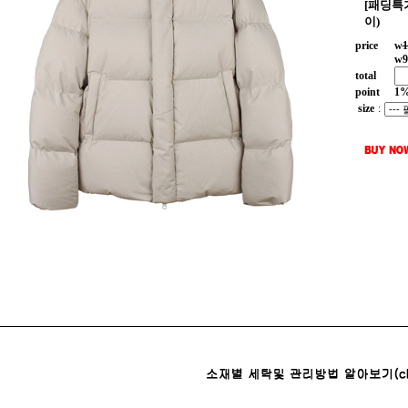
[패딩특
이)
price
w
1
w
9
total
point
1
size
: