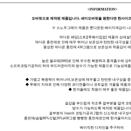
<INFORMATION>
오버핏으로 제작된 제품입니다. 세미오버핏을 원한다면 한사이즈
※ 스노우그레이 제품은 톤다운된 베이지색감이 나
덕다운 패딩[쇼트][투웨이집업] 제품의 상세설
덕다운 충전재로 인해 매우 뛰어난 보온성과 탄탄한 내구성을
풍성한 덕다운 충전재 430그램으로 보온성과 착용감이 
높은 필파워[600]로 인해 우수한 복원력과 충격흡수에 강
소프트코팅가공처리 하여 부드러운터치와 방수가 가능한 제품으로 기능성제품
◆ 가볍고 복원력이 뛰어나며,보온성에 매우좋고 탄탄한 내구성을 
◆ 투웨이 지퍼로 인해 다양한 코디연출이나 코트같은 겨울철 제품과
◆ 한겨울에도 착용이 매우 좋은 제품입니
겉감을 부드럽게 직조후 겉부분을 얇게 코
방수가 가능하도록 제작된 제품입니다
겉부분의 1mm의 코팅가공과 2합의 신소재로 내구성
충전재(솜털80%깃털20%)430그램 빵빵한 충전재로인해 한겨울까지
베이직한 디자인을 추구하여