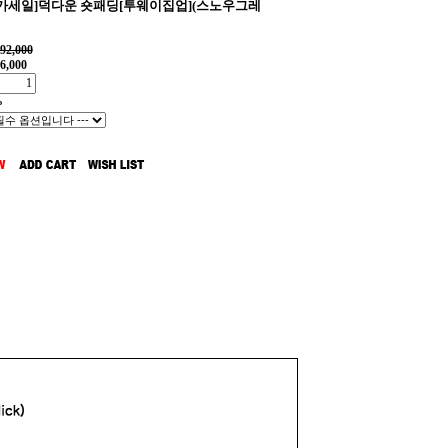
가세일]덕다운 숏패딩[투웨이집업](스노우그레
92,000
6,000
%