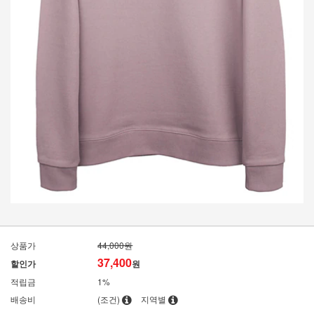
상품가
44,000원
37,400
할인가
원
적립금
1%
배송비
(조건)
지역별