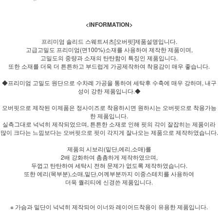
<INFORMATION>
프리미엄 솔리드 스웨트셔츠[오버핏]제품설명입니다.
고급고밀도 프리미엄(면100%)소재를 사용하여 제작한 제품이며,
고밀도의 중량과 소재의 탄탄함이 특징인 제품입니다.
또한 소재를 더욱 더 튼튼하고 부드럽게 가공제작하여 착용감이 매우 좋습니다.
◆프리미엄 고밀도 원단으로 수차례 가공을 통하여 세탁후 수축에 매우 강하며, 내구
성이 강한 제품입니다.◆
오버핏으로 제작된 이제품은 정사이즈로 착용하시면 원하시는 오버핏으로 착용가능
한 제품입니다.
실측그대로 넉넉히 제작되었으며, 튼튼한 소재로 인해 핏의 각이 잘잡히는 제품이라
많이 크다는 느낌보다는 오버핏으로 핏이 각지게 잘나오는 제품으로 제작하였습니다.
제품의 시보리(밑단,에리,소매)를
2배 강화하여 촘촘하게 제작하였으며,
두껍고 탄탄하여 세탁시 전혀 문제가 없도록 제작하였습니다.
또한 에리(목부분),소매,밑단,어께부분까지 이중스테치를 사용하여
더욱 퀄리티에 신경쓴 제품입니다.
※ 가슴과 밑단이 넉넉히 제작되어 이너와 레이어드착용이 유용한 제품입니다.