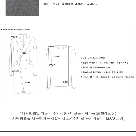
*세탁방법및 취급시 주의사항 - 머신물세탁가능(손빨래권장)
세탁방법을 사용하여 문제발생시 고객센터로 문의바랍니다.(A/S 교환)