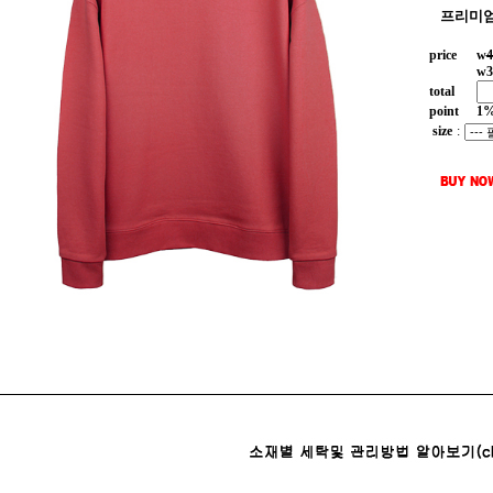
프리미엄
price
w
4
w
3
total
point
1
size
: