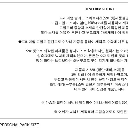
<INFORMATION>
프리미엄 솔리드 스웨트셔츠[오버핏]제품설명
고급고밀도 프리미엄(면100%)소재를 사용하여 제
고밀도의 중량과 소재의 탄탄함이 특징인 제
또한 소재를 더욱 더 튼튼하고 부드럽게 가공제작하여 착용
◆프리미엄 고밀도 원단으로 수차례 가공을 통하여 세탁후 수축에 매우 강
오버핏으로 제작된 이제품은 정사이즈로 착용하시면 원하시는 오버
실측그대로 넉넉히 제작되었으며, 튼튼한 소재로 인해 핏의
많이 크다는 느낌보다는 오버핏으로 핏이 각지게 잘나오는 
제품의 시보리(밑단,에리,소매)를
2배 강화하여 촘촘하게 제작하였으며,
두껍고 탄탄하여 세탁시 전혀 문제가 없도록 제
또한 에리(목부분),소매,밑단,어께부분까지 이중스
더욱 퀄리티에 신경쓴 제품입니다.
※ 가슴과 밑단이 넉넉히 제작되어 이너와 레이어드착용이
※ 어께가 넉넉히 제작되어 드랍숄더로 디자인된