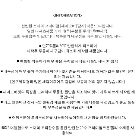
<INFORMATION>
탄탄한 소재의 프리미엄 [세미오버][감자] 라운드 티입니다.
일반 티셔츠제품의 에리(목)부분을 두께1.5cm제작,
또한 두줄침수가 포함되어 목부분의 내구성을 더욱 높인 제품입니다.
■ 면70%폴리30% 탄탄하게 직조하여
세탁후 주름이나 구김이 최소화 제작한 제품입니다.
■ 여름철 착용하기 매우 좋은 두께로 제작된 제품입니다.(비침X)
■ 내구성이 매우 좋아 수차례세탁이나 몇시즌을 착용하셔도 처음과 같은 모양이 유지
되는 제품입니다.
[연구제작결과 많은 세탁이후에도 겉감에 보풀이 거의 생기지 않습니다.]
■ 세미오버핏의 특징을 고려하여 두툼한 원단을 직조하여 핏이 매우 이쁘게 제작된 제
품입니다.
■ 애코 인증마크 전사나염 친환경 재료를 사용하여 기존제품보다 선명도가 좋고 품질
에 우수성을 높인 제품입니다.■
■ 어께부분에 모비론섬유를 사용하여 늘어짐이나 쳐짐을 방지하였습니다.
40X2 더블합수로 소재의 조직합수를 올린 탄탄한 20수 프리미엄코튼/폴리 소재를 사
용하여,