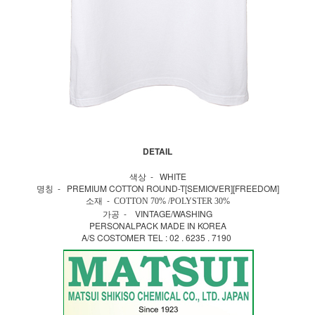
DETAIL
색상 - WHITE
명칭 - PREMIUM COTTON ROUND-T[SEMIOVER][FREEDOM]
소재 -
COTTON 70% /POLYSTER 30%
가공 - VINTAGE/WASHING
PERSONALPACK MADE IN KOREA
A/S COSTOMER TEL : 02 . 6235 . 7190