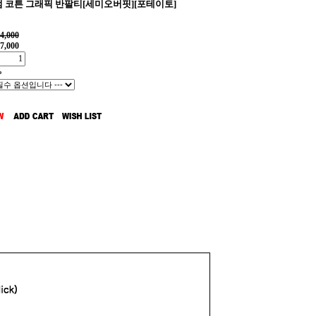
 코튼 그래픽 반팔티[세미오버핏][포테이토]
4,000
7,000
%