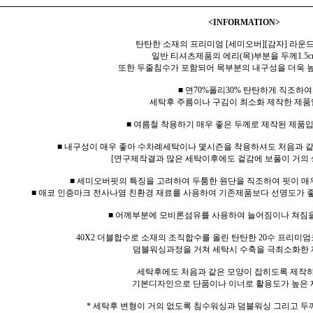
<INFORMATION>
탄탄한 소재의 프리미엄 [세미오버][감자] 라운드
일반 티셔츠제품의 에리(목)부분을 두께1.5c
또한 두줄침수가 포함되어 목부분의 내구성을 더욱 
■ 면70%폴리30% 탄탄하게 직조하여
세탁후 주름이나 구김이 최소화 제작한 제품
■ 여름철 착용하기 매우 좋은 두께로 제작된 제품입
■ 내구성이 매우 좋아 수차례세탁이나 몇시즌을 착용하셔도 처음과 
[연구제작결과 많은 세탁이후에도 겉감에 보풀이 거의 
■ 세미오버핏의 특징을 고려하여 두툼한 원단을 직조하여 핏이 매
■ 애코 인증마크 전사나염 친환경 재료를 사용하여 기존제품보다 선명도가 좋
■ 어께부분에 모비론섬유를 사용하여 늘어짐이나 쳐짐
40X2 더블합수로 소재의 조직합수를 올린 탄탄한 20수 프리미엄
덤블워싱과정을 거쳐 세탁시 수축을 극최소화한 
세탁후에도 처음과 같은 모양이 잡히도록 제작
기본디자인으로 단품이나 이너로 활용도가 높은 
* 세탁후 변형이 거의 없도록 침수워싱과 덤블워싱 그리고 두