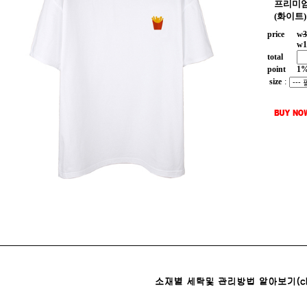
프리미엄
(화이트)
price
w
3
w
1
total
point
1
size
: