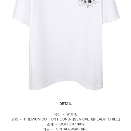
DETAIL
색상 - WHITE
명칭 - PREMIUM COTTON ROUND-T[SEMIOVER][READYTORIDE]
소재 - COTTON 100%
가공 - VINTAGE/WASHING