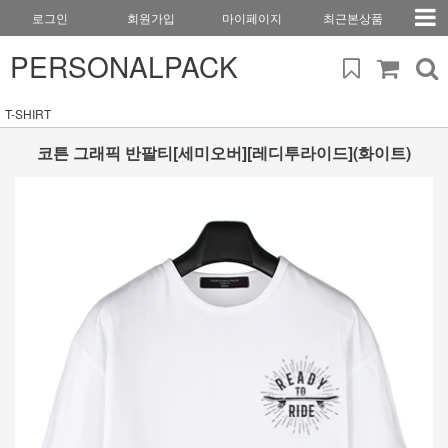
로그인
회원가입
마이페이지
최근본상품
PERSONALPACK
T-SHIRT
코튼 그래픽 반팔티[세미오버][레디투라이드](화이트)