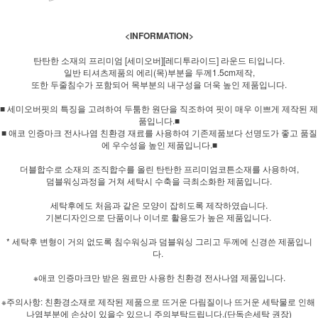
<INFORMATION>
탄탄한 소재의 프리미엄 [세미오버][레디투라이드] 라운드 티입니다.
일반 티셔츠제품의 에리(목)부분을 두께1.5cm제작,
또한 두줄침수가 포함되어 목부분의 내구성을 더욱 높인 제품입니다.
■ 세미오버핏의 특징을 고려하여 두툼한 원단을 직조하여 핏이 매우 이쁘게 제작된 제
품입니다.■
■ 애코 인증마크 전사나염 친환경 재료를 사용하여 기존제품보다 선명도가 좋고 품질
에 우수성을 높인 제품입니다.■
더블합수로 소재의 조직합수를 올린 탄탄한 프리미엄코튼소재를 사용하여,
덤블워싱과정을 거쳐 세탁시 수축을 극최소화한 제품입니다.
세탁후에도 처음과 같은 모양이 잡히도록 제작하였습니다.
기본디자인으로 단품이나 이너로 활용도가 높은 제품입니다.
* 세탁후 변형이 거의 없도록 침수워싱과 덤블워싱 그리고 두께에 신경쓴 제품입니
다.
※애코 인증마크만 받은 원료만 사용한 친환경 전사나염 제품입니다.
※주의사항: 친환경소재로 제작된 제품으로 뜨거운 다림질이나 뜨거운 세탁물로 인해
나염부분에 손상이 있을수 있으니 주의부탁드립니다.(단독손세탁 권장)