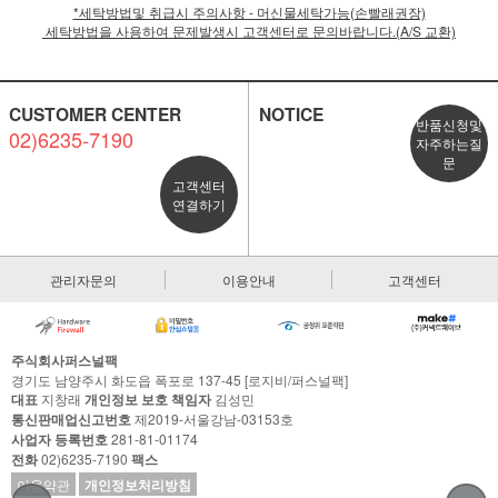
*세탁방법및 취급시 주의사항 - 머신물세탁가능(손빨래권장)
세탁방법을 사용하여 문제발생시 고객센터로 문의바랍니다.(A/S 교환)
CUSTOMER CENTER
NOTICE
반품신청및
02)6235-7190
자주하는질
문
고객센터
연결하기
관리자문의
이용안내
고객센터
주식회사퍼스널팩
경기도 남양주시 화도읍 폭포로 137-45 [로지비/퍼스널팩]
대표
지창래
개인정보 보호 책임자
김성민
통신판매업신고번호
제2019-서울강남-03153호
사업자 등록번호
281-81-01174
전화
02)6235-7190
팩스
이용약관
개인정보처리방침