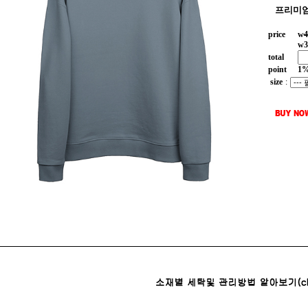
프리미엄
price
w
4
w
3
total
point
1
size
: