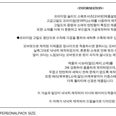
<INFORMATION>
프리미엄 솔리드 스웨트셔츠[오버핏]제품설명
고급고밀도 프리미엄(면100%)소재를 사용하여 제
고밀도의 중량과 소재의 탄탄함이 특징인 제
또한 소재를 더욱 더 튼튼하고 부드럽게 가공제작하여 착용
◆프리미엄 고밀도 원단으로 수차례 가공을 통하여 세탁후 수축에 매우 강
오버핏으로 제작된 이제품은 정사이즈로 착용하시면 원하시는 오버
실측그대로 넉넉히 제작되었으며, 튼튼한 소재로 인해 핏의
많이 크다는 느낌보다는 오버핏으로 핏이 각지게 잘나오는 
제품의 시보리(밑단,에리,소매)를
2배 강화하여 촘촘하게 제작하였으며,
두껍고 탄탄하여 세탁시 전혀 문제가 없도록 제
또한 에리(목부분),소매,밑단,어께부분까지 이중스
더욱 퀄리티에 신경쓴 제품입니다.
※ 가슴과 밑단이 넉넉히 제작되어 이너와 레이어드착용이
※ 어께가 넉넉히 제작되어 드랍숄더로 디자인된