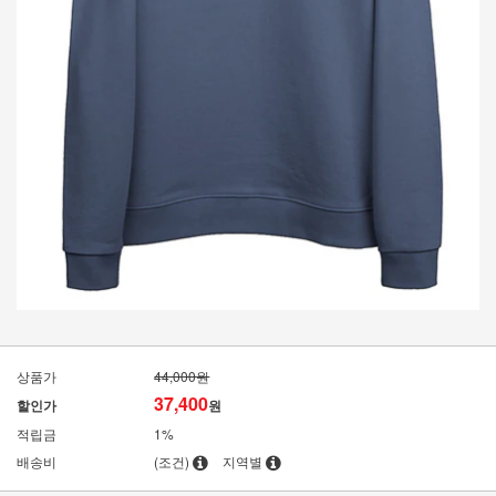
상품가
44,000원
37,400
할인가
원
적립금
1%
배송비
(조건)
지역별