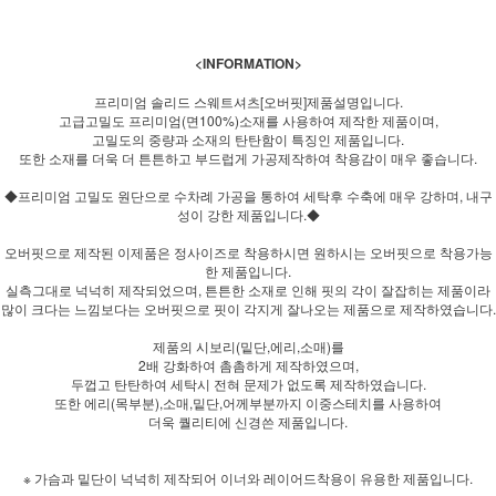
<INFORMATION>
프리미엄 솔리드 스웨트셔츠[오버핏]제품설명입니다.
고급고밀도 프리미엄(면100%)소재를 사용하여 제작한 제품이며,
고밀도의 중량과 소재의 탄탄함이 특징인 제품입니다.
또한 소재를 더욱 더 튼튼하고 부드럽게 가공제작하여 착용감이 매우 좋습니다.
◆프리미엄 고밀도 원단으로 수차례 가공을 통하여 세탁후 수축에 매우 강하며, 내구
성이 강한 제품입니다.◆
오버핏으로 제작된 이제품은 정사이즈로 착용하시면 원하시는 오버핏으로 착용가능
한 제품입니다.
실측그대로 넉넉히 제작되었으며, 튼튼한 소재로 인해 핏의 각이 잘잡히는 제품이라
많이 크다는 느낌보다는 오버핏으로 핏이 각지게 잘나오는 제품으로 제작하였습니다.
제품의 시보리(밑단,에리,소매)를
2배 강화하여 촘촘하게 제작하였으며,
두껍고 탄탄하여 세탁시 전혀 문제가 없도록 제작하였습니다.
또한 에리(목부분),소매,밑단,어께부분까지 이중스테치를 사용하여
더욱 퀄리티에 신경쓴 제품입니다.
※ 가슴과 밑단이 넉넉히 제작되어 이너와 레이어드착용이 유용한 제품입니다.